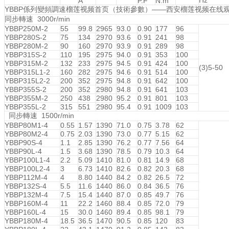
A
P.F
N.m
YBBP係列變頻調速榴莲视频首页（技術參數）——西安榴莲视频在线
同步轉速 3000r/min
YBBP250M-2
55
99.8
2965
93.0
0.90
177
96
YBBP280S-2
75
134
2970
93.6
0.91
241
98
YBBP280M-2
90
160
2970
93.9
0.91
289
98
YBBP315S-2
110
195
2975
94.0
0.91
353
100
YBBP315M-2
132
233
2975
94.5
0.91
424
100
(3)5-50
YBBP315L1-2
160
282
2975
94.6
0.91
514
100
YBBP315L2-2
200
352
2975
94.8
0.91
642
100
YBBP355S-2
200
352
2980
94.8
0.91
641
103
YBBP355M-2
250
438
2980
95.2
0.91
801
103
YBBP355L-2
315
551
2980
95.4
0.91
1009
103
同步轉速 1500r/min
YBBP80M1-4
0.55
1.57
1390
71.0
0.75
3.78
62
YBBP80M2-4
0.75
2.03
1390
73.0
0.77
5.15
62
YBBP90S-4
1.1
2.85
1390
76.2
0.77
7.56
64
YBBP90L-4
1.5
3.68
1390
78.5
0.79
10.3
64
YBBP100L1-4
2.2
5.09
1410
81.0
0.81
14.9
68
YBBP100L2-4
3
6.73
1410
82.6
0.82
20.3
68
YBBP112M-4
4
8.80
1440
84.2
0.82
26.5
72
YBBP132S-4
5.5
11.6
1440
86.0
0.84
36.5
76
YBBP132M-4
7.5
15.4
1440
87.0
0.85
49.7
76
YBBP160M-4
11
22.2
1460
88.4
0.85
72.0
79
YBBP160L-4
15
30.0
1460
89.4
0.85
98.1
79
YBBP180M-4
18.5
36.5
1470
90.5
0.85
120
83