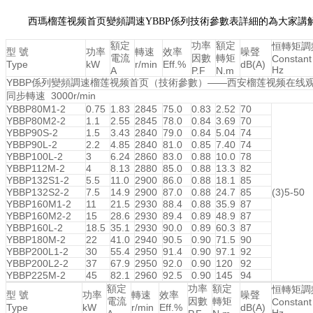
西瑪榴莲视频首页變頻調速YBBP係列技術參數表詳細的為大家講解了YBB
額定
功率
額定
恒轉矩調
型 號
功率
轉速
效率
噪聲
電流
因數
轉矩
Constan
Type
kW
r/min
Eff.%
dB(A)
Hz
A
P.F
N.m
YBBP係列變頻調速榴莲视频首页（技術參數）——西安榴莲视频在线
同步轉速 3000r/min
YBBP80M1-2
0.75
1.83
2845
75.0
0.83
2.52
70
YBBP80M2-2
1.1
2.55
2845
78.0
0.84
3.69
70
YBBP90S-2
1.5
3.43
2840
79.0
0.84
5.04
74
YBBP90L-2
2.2
4.85
2840
81.0
0.85
7.40
74
YBBP100L-2
3
6.24
2860
83.0
0.88
10.0
78
YBBP112M-2
4
8.13
2880
85.0
0.88
13.3
82
YBBP132S1-2
5.5
11.0
2900
86.0
0.88
18.1
85
YBBP132S2-2
7.5
14.9
2900
87.0
0.88
24.7
85
(3)5-50
YBBP160M1-2
11
21.5
2930
88.4
0.88
35.9
87
YBBP160M2-2
15
28.6
2930
89.4
0.89
48.9
87
YBBP160L-2
18.5
35.1
2930
90.0
0.89
60.3
87
YBBP180M-2
22
41.0
2940
90.5
0.90
71.5
90
YBBP200L1-2
30
55.4
2950
91.4
0.90
97.1
92
YBBP200L2-2
37
67.9
2950
92.0
0.90
120
92
YBBP225M-2
45
82.1
2960
92.5
0.90
145
94
額定
功率
額定
恒轉矩調
型 號
功率
轉速
效率
噪聲
電流
因數
轉矩
Constan
Type
kW
r/min
Eff.%
dB(A)
Hz